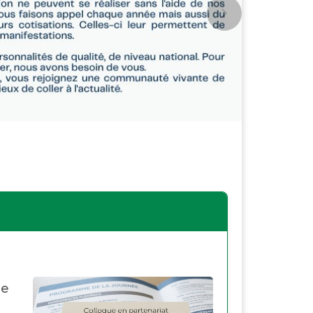
Next
re